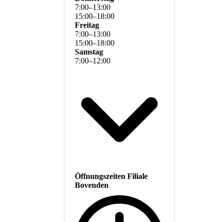
7
:
00
–
13
:
00
15
:
00
–
18
:
00
Freitag
7
:
00
–
13
:
00
15
:
00
–
18
:
00
Samstag
7
:
00
–
12
:
00
Öffnungszeiten Filiale
Bovenden